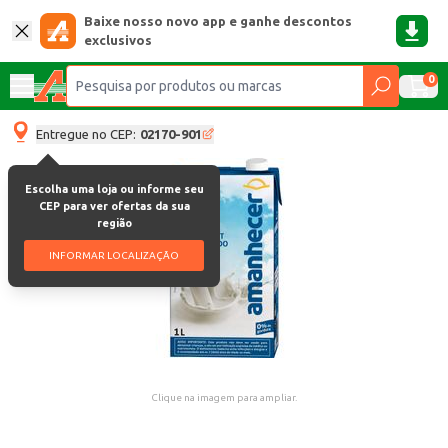
Baixe nosso novo app e ganhe descontos
exclusivos
0
Entregue no CEP:
02170-901
Escolha uma loja ou informe seu
CEP para ver ofertas da sua
região
INFORMAR LOCALIZAÇÃO
Clique na imagem para ampliar.