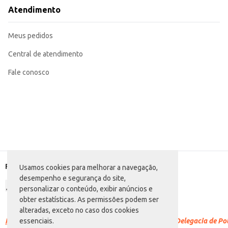
Adequado para consumo direto, como parte de uma dieta equilibrada.
Atendimento
Recomendado para revenda em mercearias, supermercados e outros estabele
O Leite Longa Vida Amanhecer Semidesnatado TP oferece praticidade e conv
Marca: Amanhecer
Meus pedidos
Departamento: Padaria e matinais
Categoria: Leite semidesnatado
Conteúdo: 1L
Central de atendimento
EAN: 7898915414875
Fale conosco
Formas de pagamento
Usamos cookies para melhorar a navegação,
desempenho e segurança do site,
personalizar o conteúdo, exibir anúncios e
obter estatísticas. As permissões podem ser
alteradas, exceto no caso dos cookies
Racismo é crime.
Denuncie. Disque 100 ou procure a Delegacia de Polí
essenciais.