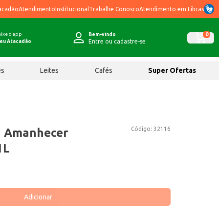
acadão
Atendimento
Institucional
Trabalhe Conosco
Atendimento em Libras
ixe o app
0
Bem-vindo
Entre ou cadastre-se
eu Atacadão
ês
Leites
Cafés
Super Ofertas
Código:
32116
a Amanhecer
1L
Adicionar