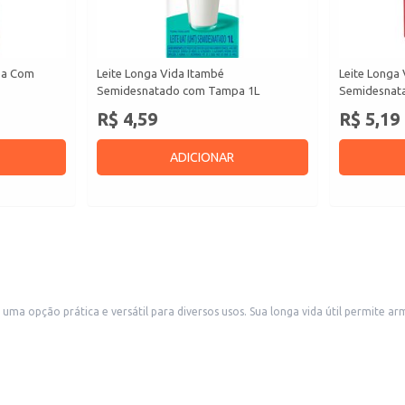
uba Com
Leite Longa Vida Itambé
Leite Longa
Semidesnatado com Tampa 1L
Semidesnat
R$ 4,59
R$ 5,19
ADICIONAR
da útil permite armazenamento eficiente, ideal para estabelecimentos comerciais como
ndivíduos que buscam praticidade no dia a
os.
remosidade e sabor.