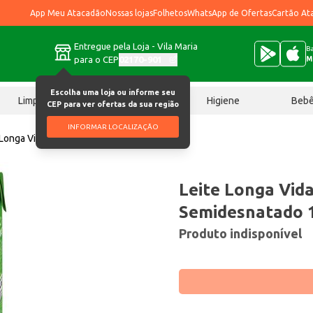
App Meu Atacadão
Nossas lojas
Folhetos
WhatsApp de Ofertas
Cartão At
Entregue pela Loja - Vila Maria
Ba
para o CEP
02170-901
M
Escolha uma loja ou informe seu
Limpeza
Chocolates
Higiene
Beb
CEP para ver ofertas da sua região
INFORMAR LOCALIZAÇÃO
 Longa Vida Amanhecer Semidesnatado 1L
Leite Longa Vid
Semidesnatado 
Produto indisponível