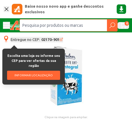
Baixe nosso novo app e ganhe descontos
exclusivos
0
Entregue no CEP:
02170-901
Escolha uma loja ou informe seu
CEP para ver ofertas da sua
região
INFORMAR LOCALIZAÇÃO
Clique na imagem para ampliar.