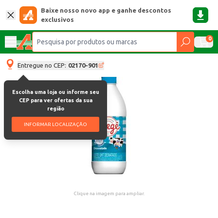
Baixe nosso novo app e ganhe descontos
exclusivos
0
Entregue no CEP:
02170-901
Escolha uma loja ou informe seu
CEP para ver ofertas da sua
região
INFORMAR LOCALIZAÇÃO
Clique na imagem para ampliar.