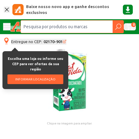
Baixe nosso novo app e ganhe descontos
exclusivos
0
Entregue no CEP:
02170-901
Escolha uma loja ou informe seu
CEP para ver ofertas da sua
região
INFORMAR LOCALIZAÇÃO
Clique na imagem para ampliar.