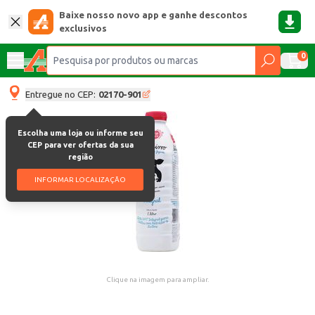
Baixe nosso novo app e ganhe descontos
exclusivos
0
Entregue no CEP:
02170-901
Escolha uma loja ou informe seu
CEP para ver ofertas da sua
região
INFORMAR LOCALIZAÇÃO
Clique na imagem para ampliar.