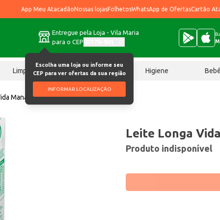
App Meu Atacadão
Nossas lojas
Folhetos
WhatsApp de Ofertas
Cartão At
Entregue pela Loja - Vila Maria
Ba
para o CEP
02170-901
M
Escolha uma loja ou informe seu
Limpeza
Chocolates
Higiene
Beb
CEP para ver ofertas da sua região
INFORMAR LOCALIZAÇÃO
ida Manacá Integral 1L
Leite Longa Vid
Produto indisponível