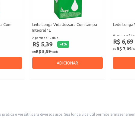
uba Com
Leite Longa Vida Jussara Com tampa
Leite Longa 
Integral 1L
A partir de 12 u
A partir de 12 unid.
R$ 6,69
R$ 5,39
-
4
%
R$ 7,09
ou
/ 
R$ 5,59
ou
/ cada
ADICIONAR
to eficiente, minimizando perdas e facilitando o gerenciamento de estoque.
lidade e durabilidade. Também é uma excelente escolha para uso doméstico, atendendo às necessidades de