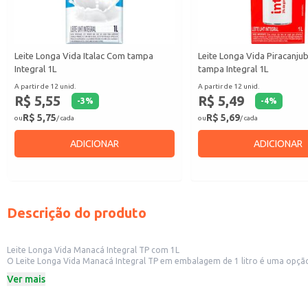
Leite Longa Vida Italac Com tampa
Leite Longa Vida Piracanj
Integral 1L
tampa Integral 1L
A partir de 12 unid.
A partir de 12 unid.
R$ 5,55
R$ 5,49
-
3
%
-
4
%
R$ 5,75
R$ 5,69
ou
/ cada
ou
/ cada
ADICIONAR
ADICIONAR
Descrição do produto
Leite Longa Vida Manacá Integral TP com 1L
O Leite Longa Vida Manacá Integral TP em embalagem de 1 litro é uma opção prática e versátil para diversos usos. Sua longa vida útil permite armazenamen
Ideal para estabelecimentos comerciais como restaurantes, padarias e lanchonetes, que necessitam de um produto de qua
Ver mais
famílias e indivíduos que buscam praticidade no dia a dia.
Dicas de uso:
Utilizado no preparo de cafés, chás e outros tipos de bebidas quentes.