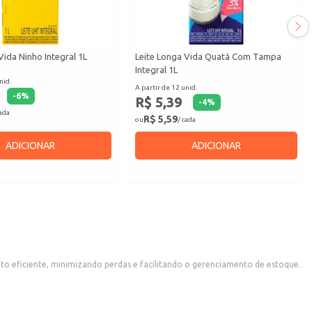
Vida Ninho Integral 1L
Leite Longa Vida Quatá Com Tampa
Integral 1L
nid.
A partir de 12 unid.
-
6
%
R$ 5,39
-
4
%
cada
R$ 5,59
ou
/ cada
ADICIONAR
ADICIONAR