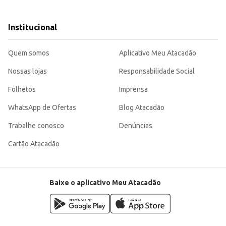
 de confeitaria.
ros alimentos.
e cremes.
Institucional
tos comerciais.
sendo uma opção eficiente para o dia a dia, tanto em contextos comerciais qu
Quem somos
Aplicativo Meu Atacadão
Nossas lojas
Responsabilidade Social
Folhetos
Imprensa
WhatsApp de Ofertas
Blog Atacadão
Trabalhe conosco
Denúncias
Cartão Atacadão
Baixe o aplicativo Meu Atacadão