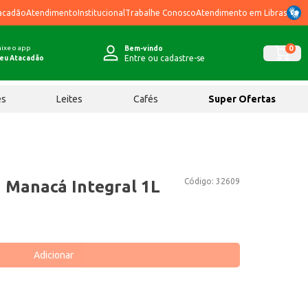
acadão
Atendimento
Institucional
Trabalhe Conosco
Atendimento em Libras
ixe o app
0
Bem-vindo
Entre ou cadastre-se
eu Atacadão
ês
Leites
Cafés
Super Ofertas
Código:
32609
a Manacá Integral 1L
Adicionar