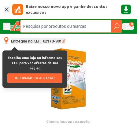
Baixe nosso novo app e ganhe descontos
exclusivos
0
Entregue no CEP:
02170-901
Escolha uma loja ou informe seu
CEP para ver ofertas da sua
região
INFORMAR LOCALIZAÇÃO
Clique na imagem para ampliar.