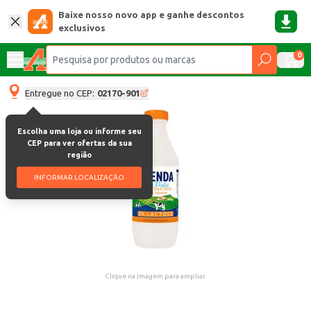
Baixe nosso novo app e ganhe descontos
exclusivos
0
Entregue no CEP:
02170-901
Escolha uma loja ou informe seu
CEP para ver ofertas da sua
região
INFORMAR LOCALIZAÇÃO
Clique na imagem para ampliar.