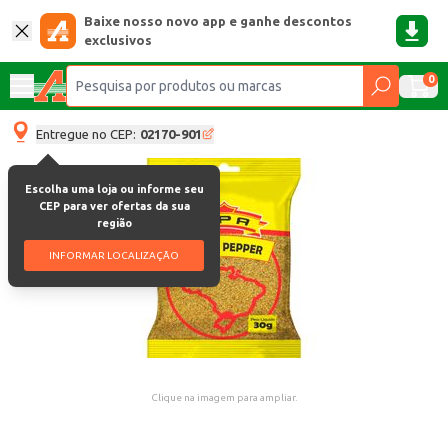
Baixe nosso novo app e ganhe descontos
exclusivos
0
Entregue no CEP:
02170-901
Escolha uma loja ou informe seu
CEP para ver ofertas da sua
região
INFORMAR LOCALIZAÇÃO
Clique na imagem para ampliar.