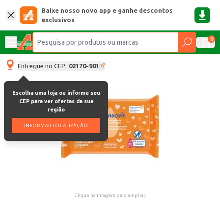
Baixe nosso novo app e ganhe descontos
exclusivos
0
Entregue no CEP:
02170-901
Escolha uma loja ou informe seu
CEP para ver ofertas da sua
região
INFORMAR LOCALIZAÇÃO
Clique na imagem para ampliar.