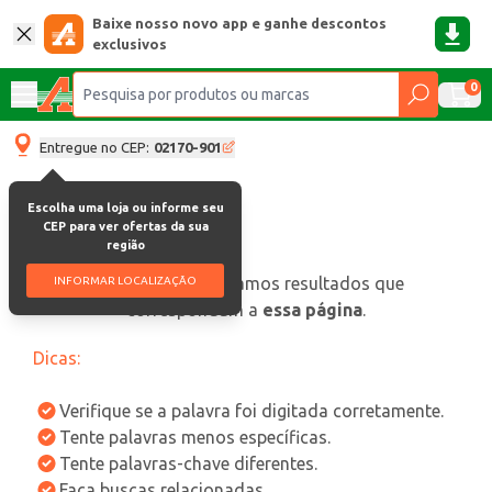
Baixe nosso novo app e ganhe descontos
exclusivos
0
Entregue no CEP:
02170-901
Escolha uma loja ou informe seu
CEP para ver ofertas da sua
região
oops, não encontramos resultados que
INFORMAR LOCALIZAÇÃO
correspondam a
essa página
.
Dicas:
Verifique se a palavra foi digitada corretamente.
Tente palavras menos específicas.
Tente palavras-chave diferentes.
Faça buscas relacionadas.