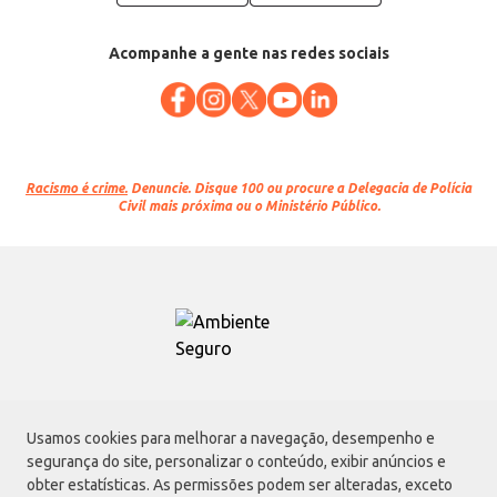
Acompanhe a gente nas redes sociais
Racismo é crime.
Denuncie. Disque 100 ou procure a Delegacia de Polícia
Civil mais próxima ou o Ministério Público.
Atacadão S.A.
Usamos cookies para melhorar a navegação, desempenho e
Avenida Morvan Dias de Figueiredo, 6169, Vila Maria, São Paulo - SP | CEP
segurança do site, personalizar o conteúdo, exibir anúncios e
02170-901 | CNPJ: 75.315.333/0001-09
obter estatísticas. As permissões podem ser alteradas, exceto