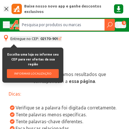
Baixe nosso novo app e ganhe descontos
exclusivos
0
Entregue no CEP:
02170-901
Escolha uma loja ou informe seu
CEP para ver ofertas da sua
região
oops, não encontramos resultados que
INFORMAR LOCALIZAÇÃO
correspondam a
essa página
.
Dicas:
Verifique se a palavra foi digitada corretamente.
Tente palavras menos específicas.
Tente palavras-chave diferentes.
Faça buscas relacionadas.