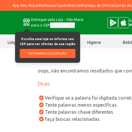
App Meu Atacadão
Nossas lojas
Folhetos
WhatsApp de Ofertas
Cartão At
Entregue pela Loja - Vila Maria
Ba
para o CEP
02170-901
M
Escolha uma loja ou informe seu
Limpeza
Chocolates
Higiene
Beb
CEP para ver ofertas da sua região
INFORMAR LOCALIZAÇÃO
oops, não encontramos resultados que co
Dicas:
Verifique se a palavra foi digitada corre
Tente palavras menos específicas.
Tente palavras-chave diferentes.
Faça buscas relacionadas.