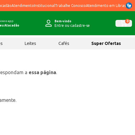
acadão
Atendimento
Institucional
Trabalhe Conosco
Atendimento em Libras
ixe o app
0
Bem-vindo
Entre ou cadastre-se
eu Atacadão
ês
Leites
Cafés
Super Ofertas
rrespondam a
essa página
.
tamente.