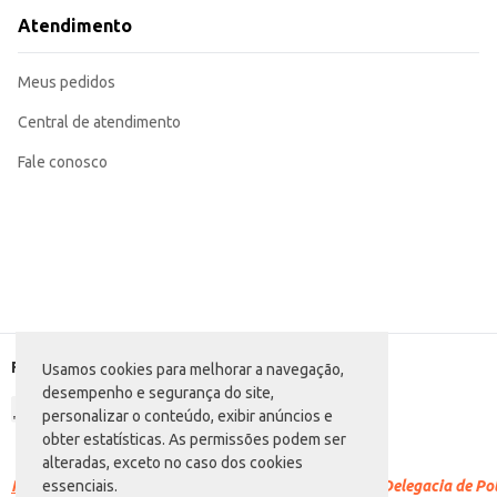
Atendimento
Meus pedidos
Central de atendimento
Fale conosco
Formas de pagamento
Usamos cookies para melhorar a navegação,
desempenho e segurança do site,
personalizar o conteúdo, exibir anúncios e
obter estatísticas. As permissões podem ser
alteradas, exceto no caso dos cookies
Racismo é crime.
Denuncie. Disque 100 ou procure a Delegacia de Polí
essenciais.