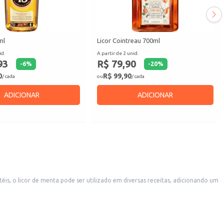
ml
Licor Cointreau 700ml
id.
A partir de 2 unid.
93
R$ 79,90
-
6
%
-
20
%
0
R$ 99,90
/ cada
ou
/ cada
ADICIONAR
ADICIONAR
s, o licor de menta pode ser utilizado em diversas receitas, adicionando um