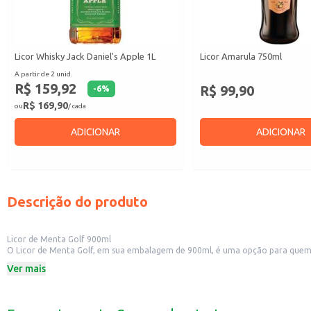
Licor Whisky Jack Daniel's Apple 1L
Licor Amarula 750ml
A partir de 2 unid.
R$ 159,92
R$ 99,90
-
6
%
R$ 169,90
ou
/ cada
ADICIONAR
ADICIONAR
Descrição do produto
Licor de Menta Golf 900ml
O Licor de Menta Golf, em sua embalagem de 900ml, é uma opção para quem bus
sabor característico e agradável.
Ver mais
Dicas de Uso:
Perfeito para a elaboração de drinks em bares e restaurantes.
Excelente para adicionar um toque especial em coquetéis em eventos e festa
Pode ser utilizado em receitas de sobremesas, como mousses e sorvetes.