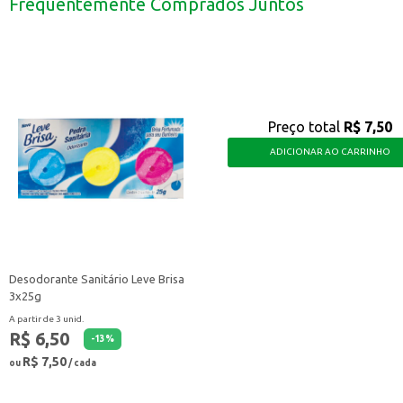
Frequentemente Comprados Juntos
Uma boa opção para quem deseja oferecer uma variedade de bebidas em seu
Com o Licor de Menta Golf, você tem a possibilidade de criar bebidas saboro
Preço total
R$ 7,50
ADICIONAR AO CARRINHO
Desodorante Sanitário Leve Brisa
3x25g
A partir de 3 unid.
R$ 6,50
-
13
%
R$ 7,50
ou
/ cada