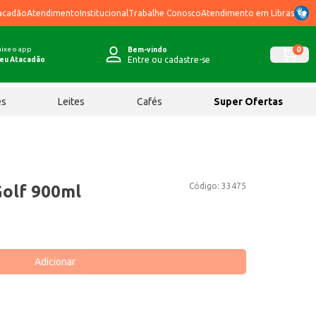
acadão
Atendimento
Institucional
Trabalhe Conosco
Atendimento em Libras
ixe o app
0
Bem-vindo
Entre ou cadastre-se
eu Atacadão
ês
Leites
Cafés
Super Ofertas
Código:
33475
Golf 900ml
Adicionar