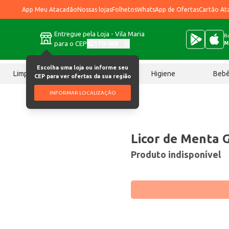
App Meu Atacadão
Nossas lojas
Folhetos
WhatsApp de Ofertas
Cartão At
Entregue pela Loja - Vila Maria
Ba
para o CEP
02170-901
M
Escolha uma loja ou informe seu
Limpeza
Chocolates
Higiene
Beb
CEP para ver ofertas da sua região
INFORMAR LOCALIZAÇÃO
Licor de Menta 
Produto indisponível