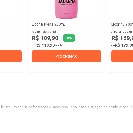
Licor Ballena 750ml
Licor 43 700
A partir de 3 unid.
A partir de 2 un
R$ 109,90
R$ 169,
-
8
%
R$ 119,90
R$ 179,9
ou
/ cada
ou
ADICIONAR
ca um toque refrescante e saboroso. Ideal para a criação de drinks e coquetéi
s.