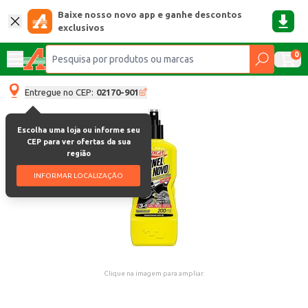
Baixe nosso novo app e ganhe descontos
exclusivos
0
Entregue no CEP:
02170-901
Escolha uma loja ou informe seu
CEP para ver ofertas da sua
região
INFORMAR LOCALIZAÇÃO
Clique na imagem para ampliar.