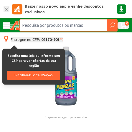
Baixe nosso novo app e ganhe descontos
exclusivos
0
Entregue no CEP:
02170-901
Escolha uma loja ou informe seu
CEP para ver ofertas da sua
região
INFORMAR LOCALIZAÇÃO
Clique na imagem para ampliar.