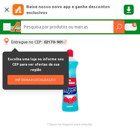
Baixe nosso novo app e ganhe descontos
exclusivos
0
Entregue no CEP:
02170-901
Escolha uma loja ou informe seu
CEP para ver ofertas da sua
região
INFORMAR LOCALIZAÇÃO
Clique na imagem para ampliar.