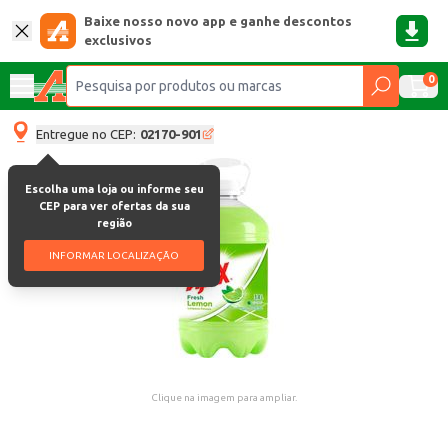
Baixe nosso novo app e ganhe descontos
exclusivos
0
Entregue no CEP:
02170-901
Escolha uma loja ou informe seu
CEP para ver ofertas da sua
região
INFORMAR LOCALIZAÇÃO
Clique na imagem para ampliar.