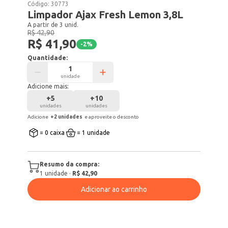
Código:
30773
Limpador Ajax Fresh Lemon 3,8L
A partir de 3 unid.
R$ 42,90
R$ 41,90
-
2
%
Quantidade:
unidade
Adicione mais:
+
5
+
10
unidades
unidades
Adicione
+
2
unidade
s
e aproveite o desconto
= 0 caixa
= 1 unidade
Resumo da compra:
1
unidade
·
R$ 42,90
Adicionar ao carrinho