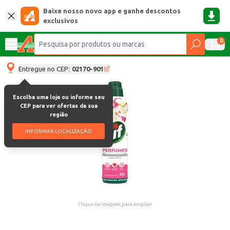
Baixe nosso novo app e ganhe descontos
exclusivos
0
Entregue no CEP:
02170-901
Escolha uma loja ou informe seu
CEP para ver ofertas da sua
região
INFORMAR LOCALIZAÇÃO
Clique na imagem para ampliar.