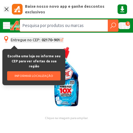
Baixe nosso novo app e ganhe descontos
exclusivos
0
Entregue no CEP:
02170-901
Escolha uma loja ou informe seu
CEP para ver ofertas da sua
região
INFORMAR LOCALIZAÇÃO
Clique na imagem para ampliar.