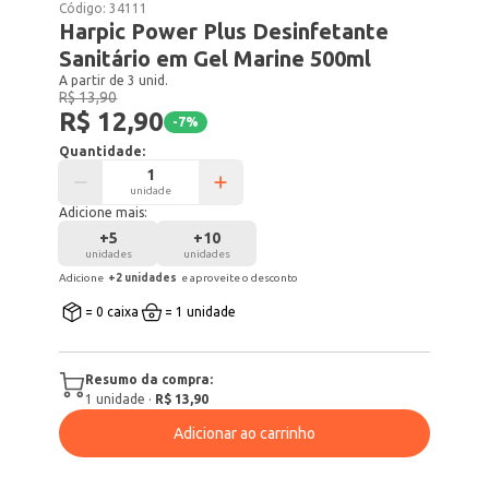
Código:
34111
Harpic Power Plus Desinfetante
Sanitário em Gel Marine 500ml
A partir de 3 unid.
R$ 13,90
R$ 12,90
-
7
%
Quantidade:
unidade
Adicione mais:
+
5
+
10
unidades
unidades
Adicione
+
2
unidade
s
e aproveite o desconto
= 0 caixa
= 1 unidade
Resumo da compra:
1
unidade
·
R$ 13,90
Adicionar ao carrinho