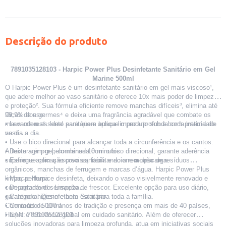
Descrição do produto
7891035128103 - Harpic Power Plus Desinfetante Sanitário em Gel
Marine 500ml
O Harpic Power Plus é um desinfetante sanitário em gel mais viscoso¹,
que adere melhor ao vaso sanitário e oferece 10x mais poder de limpeza
e proteção². Sua fórmula eficiente remove manchas difíceis³, elimina até
99,9% dos germes⁴ e deixa uma fragrância agradável que combate os
Dicas de uso:
maus odores⁵. Ideal para quem busca limpeza profunda com praticidade
• Levante o assento sanitário e aplique o produto sob a borda interna do
no dia a dia.
vaso.
• Use o bico direcional para alcançar toda a circunferência e os cantos.
• Deixe agir por pelo menos 10 minutos.
A textura em gel, combinada com o bico direcional, garante aderência
• Esfregue com a escova sanitária e acione a descarga.
superior e aplicação precisa, facilitando a remoção de resíduos
orgânicos, manchas de ferrugem e marcas d’água. Harpic Power Plus
limpa, perfuma e desinfeta, deixando o vaso visivelmente renovado e
• Marca: Harpic
com agradável sensação de frescor. Excelente opção para uso diário,
• Departamento: Limpeza
garantindo higiene e bem-estar para toda a família.
• Categoria: Desinfetante Sanitário
• Conteúdo: 500 ml
Com mais de 100 anos de tradição e presença em mais de 40 países,
• EAN: 7891035128103
Harpic é referência global em cuidado sanitário. Além de oferecer
soluções inovadoras para limpeza profunda, atua em iniciativas sociais