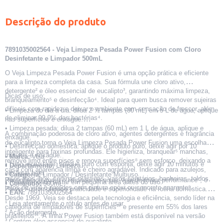
Descrição do produto
7891035002564 - Veja Limpeza Pesada Power Fusion com Cloro
Desinfetante e Limpador 500mL
O Veja Limpeza Pesada Power Fusion é uma opção prática e eficiente
para a limpeza completa da casa. Sua fórmula une cloro ativo,
detergente² e óleo essencial de eucalipto³, garantindo máxima limpeza,
Dicas de uso:
branqueamento⁵ e desinfecção⁴. Ideal para quem busca remover sujeiras
difíceis com rapidez e deixar o ambiente com sensação de frescor, além
• Limpeza do dia a dia: dilua 2 ¾ tampas (80 mL) em 5 L de água, aplique
de eliminar 99,9% das bactérias⁴.
nas superfícies e enxágue.
• Limpeza pesada: dilua 2 tampas (60 mL) em 1 L de água, aplique e
A combinação poderosa de cloro ativo, agentes detergentes e fragrância
enxágue.
de eucalipto torna o Veja Limpeza Pesada Power Fusion uma escolha
• Desinfecção doméstica: aplique o produto puro, deixe agir por 10
inteligente para faxinas profundas. Ele higieniza, branquear⁵ manchas,
minutos e enxágue.
• Marca:
Veja
remove limo entre pisos e renova superfícies⁸ sem esforço, deixando a
• Limo incrustado: aplique puro com esponja, deixe agir 10 minutos e
• Departamento:
Limpeza
casa com aparência limpa e cheiro agradável. Indicado para azulejos,
enxágue bem.
• Categoria:
Limpador / Desinfetante Multiuso
pisos frios, box, cortinas plásticas, vasos sanitários, banheiras, toldos,
Reconhecido como o limpador de pisos Veja de maior performance⁷, o
• Recomendado testar em pequena área antes do uso.
• Conteúdo:
500mL
tetos de vinil e paredes com pintura epóxi ou concreto aparente⁶.
Power Fusion oferece praticidade e superioridade na rotina doméstica.
• EAN:
7891035002564
Desde 1969, Veja se destaca pela tecnologia e eficiência, sendo líder na
¹ Leia atentamente o rótulo antes de usar.
categoria de limpadores de superfícies¹⁰ e presente em 55% dos lares
² Ação detergente.
brasileiros¹¹. A linha Power Fusion também está disponível na versão
³ Contém óleo essencial de eucalipto.