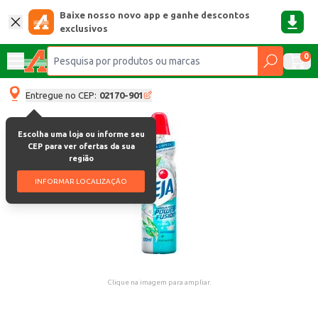
Baixe nosso novo app e ganhe descontos
exclusivos
0
Entregue no CEP:
02170-901
Escolha uma loja ou informe seu
CEP para ver ofertas da sua
região
INFORMAR LOCALIZAÇÃO
Clique na imagem para ampliar.