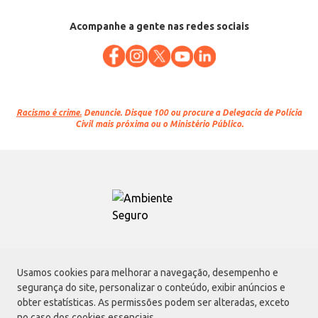
Acompanhe a gente nas redes sociais
Racismo é crime.
Denuncie. Disque 100 ou procure a Delegacia de Polícia
Civil mais próxima ou o Ministério Público.
Atacadão S.A.
Usamos cookies para melhorar a navegação, desempenho e
Avenida Morvan Dias de Figueiredo, 6169, Vila Maria, São Paulo - SP | CEP
segurança do site, personalizar o conteúdo, exibir anúncios e
02170-901 | CNPJ: 75.315.333/0001-09
obter estatísticas. As permissões podem ser alteradas, exceto
Envio de documentos administrativos e jurídicos:
no caso dos cookies essenciais.