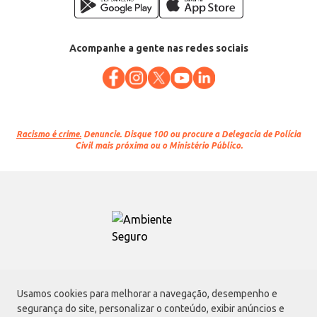
Acompanhe a gente nas redes sociais
Racismo é crime.
Denuncie. Disque 100 ou procure a Delegacia de Polícia
Civil mais próxima ou o Ministério Público.
Atacadão S.A.
Usamos cookies para melhorar a navegação, desempenho e
Avenida Morvan Dias de Figueiredo, 6169, Vila Maria, São Paulo - SP | CEP
segurança do site, personalizar o conteúdo, exibir anúncios e
02170-901 | CNPJ: 75.315.333/0001-09