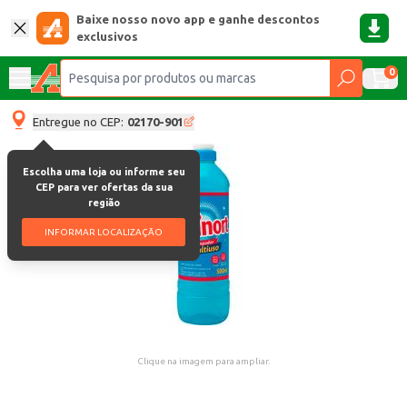
Baixe nosso novo app e ganhe descontos
exclusivos
0
Entregue no CEP:
02170-901
Escolha uma loja ou informe seu
CEP para ver ofertas da sua
região
INFORMAR LOCALIZAÇÃO
Clique na imagem para ampliar.