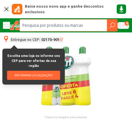
Baixe nosso novo app e ganhe descontos
exclusivos
0
Entregue no CEP:
02170-901
Escolha uma loja ou informe seu
CEP para ver ofertas da sua
região
INFORMAR LOCALIZAÇÃO
Clique na imagem para ampliar.