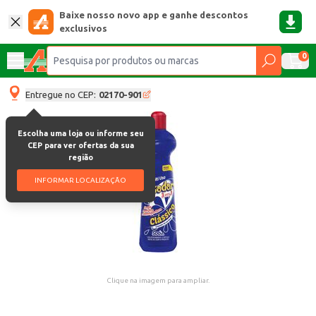
Baixe nosso novo app e ganhe descontos
exclusivos
0
Entregue no CEP:
02170-901
Escolha uma loja ou informe seu
CEP para ver ofertas da sua
região
INFORMAR LOCALIZAÇÃO
Clique na imagem para ampliar.