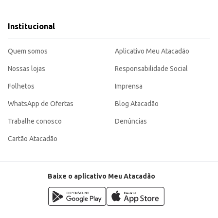
um ambiente limpo e perfumado.
requência de compras.
ra a limpeza diária, atendendo às necessidades de diversos ambientes e propo
Institucional
Quem somos
Aplicativo Meu Atacadão
Nossas lojas
Responsabilidade Social
Folhetos
Imprensa
WhatsApp de Ofertas
Blog Atacadão
Trabalhe conosco
Denúncias
Cartão Atacadão
Baixe o aplicativo Meu Atacadão