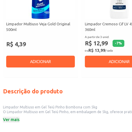
Limpador Multiuso Veja Gold Original
Limpador Cremoso Cif LV 
500ml
360ml
A partir de 3 unid.
R$ 12,99
R$ 4,39
-
7
%
R$ 13,99
ou
/ cada
ADICIONAR
ADICIONAR
Descrição do produto
Limpador Multiuso em Gel Teiú Pinho Bombona com 5kg
O Limpador Multiuso em Gel Teiú Pinho, em embalagem de 5kg, oferece praticidade e economia para diversos usos. Sua fórmula em gel é eficiente na limp
de limpeza refrescante. Ideal para uso em estabelecimentos
Ver mais
Dicas de Uso:
Dilua o produto em água, seguindo as instruções da embalagem, para limpeza d
Ideal para uso em limpeza geral de estabelecimentos comerciais, otimizando