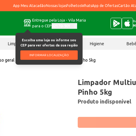
App Meu Atacadão
Nossas lojas
Folhetos
WhatsApp de Ofertas
Cartão At
Entregue pela Loja - Vila Maria
Ba
para o CEP
02170-901
M
Escolha uma loja ou informe seu
Limpeza
Chocolates
Higiene
Beb
CEP para ver ofertas da sua região
INFORMAR LOCALIZAÇÃO
so geral
Limpador Multiuso em Gel Teiú Pinho 5kg
Limpador Multiu
Pinho 5kg
Produto indisponível