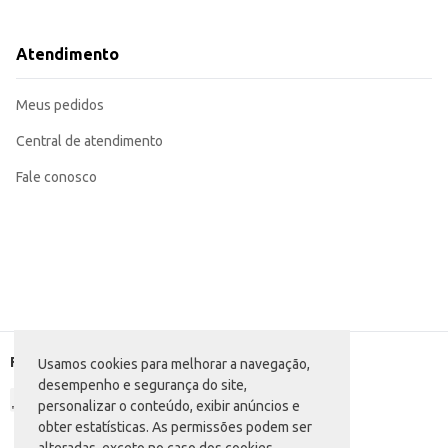
Recomendado para uso doméstico em limpezas regulares, proporcionando 
Sua embalagem de 5kg garante um abastecimento prolongado, reduzindo a f
O Limpador Multiuso em Gel Teiú Pinho é uma opção eficiente e econômica pa
Atendimento
revenda em lojas de produtos de limpeza.
Marca: Teiú
Departamento: Limpeza
Meus pedidos
Categoria: Limpador perfumado e de uso geral
Conteúdo: 5kg
EAN: 62617968
Central de atendimento
Fale conosco
Formas de pagamento
Usamos cookies para melhorar a navegação,
desempenho e segurança do site,
personalizar o conteúdo, exibir anúncios e
obter estatísticas. As permissões podem ser