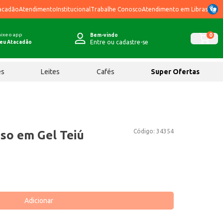
acadão
Atendimento
Institucional
Trabalhe Conosco
Atendimento em Libras
ixe o app
0
Bem-vindo
Entre ou cadastre-se
eu Atacadão
ês
Leites
Cafés
Super Ofertas
Código:
34354
so em Gel Teiú
Adicionar