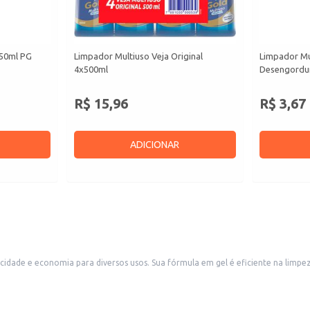
450ml PG
Limpador Multiuso Veja Original
Limpador Mu
4x500ml
Desengordu
R$ 15,96
R$ 3,67
ADICIONAR
eza de diferentes superfícies e seu aroma de pinho proporciona uma sensação
 comerciais como restaurantes, hotéis, escritórios e também em residências que buscam u
e pisos, banheiros, cozinhas e outras superfícies.
 tempo e recursos.