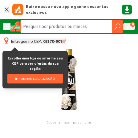
Baixe nosso novo app e ganhe descontos
exclusivos
0
Entregue no CEP:
02170-901
Escolha uma loja ou informe seu
CEP para ver ofertas da sua
região
INFORMAR LOCALIZAÇÃO
Clique na imagem para ampliar.