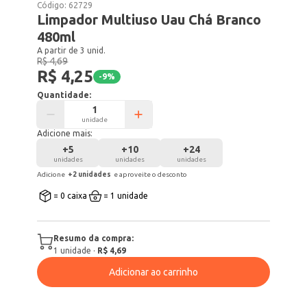
Código:
62729
Limpador Multiuso Uau Chá Branco
480ml
A partir de 3 unid.
R$ 4,69
R$ 4,25
-
9
%
Quantidade:
unidade
Adicione mais:
+
5
+
10
+
24
unidades
unidades
unidades
Adicione
+
2
unidade
s
e aproveite o desconto
= 0 caixa
= 1 unidade
Resumo da compra:
1
unidade
·
R$ 4,69
Adicionar ao carrinho