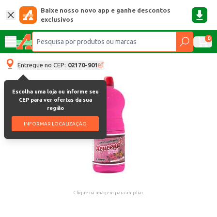
Baixe nosso novo app e ganhe descontos
exclusivos
0
Entregue no CEP:
02170-901
Escolha uma loja ou informe seu
CEP para ver ofertas da sua
região
INFORMAR LOCALIZAÇÃO
Clique na imagem para ampliar.