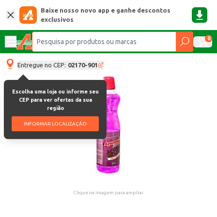
Baixe nosso novo app e ganhe descontos
exclusivos
0
Entregue no CEP:
02170-901
Escolha uma loja ou informe seu
CEP para ver ofertas da sua
região
INFORMAR LOCALIZAÇÃO
Clique na imagem para ampliar.