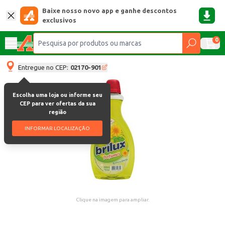
Baixe nosso novo app e ganhe descontos
exclusivos
0
Entregue no CEP:
02170-901
Escolha uma loja ou informe seu
CEP para ver ofertas da sua
região
INFORMAR LOCALIZAÇÃO
Clique na imagem para ampliar.