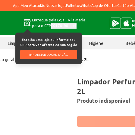
App Meu Atacadão
Nossas lojas
Folhetos
WhatsApp de Ofertas
Cartão At
Entregue pela Loja - Vila Maria
Ba
para o CEP
02170-901
M
Escolha uma loja ou informe seu
Limpeza
Chocolates
Higiene
Beb
CEP para ver ofertas da sua região
INFORMAR LOCALIZAÇÃO
so geral
Limpador Perfumado Brinort Flores 2L
Limpador Perfum
2L
Produto indisponível