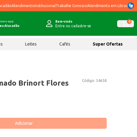
acadão
Atendimento
Institucional
Trabalhe Conosco
Atendimento em Libras
ixe o app
0
Bem-vindo
Entre ou cadastre-se
eu Atacadão
ês
Leites
Cafés
Super Ofertas
Código:
34658
ado Brinort Flores
Adicionar