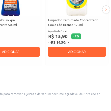
ltiuso Ypê
Limpador Perfumado Concentrado
rante 500ml
Coala Chá Branco 120ml
A partir de 3 unid.
R$ 13,90
-
4
%
R$ 14,50
ou
/ cada
ADICIONAR
ADICIONAR
a para remover sujeiras e deixar um perfume agradável de flores no ar,