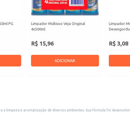
450ml PG
Limpador Multiuso Veja Original
Limpador Mu
4x500ml
Desengordu
R$ 15,96
R$ 3,08
ADICIONAR
a a limpeza e aromatização de diversos ambientes. Sua fórmula foi desenvolvid
os.