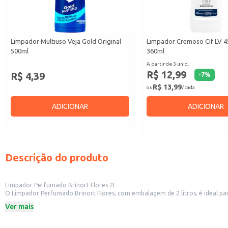
Limpador Multiuso Veja Gold Original
Limpador Cremoso Cif LV 
500ml
360ml
A partir de 3 unid.
R$ 12,99
R$ 4,39
-
7
%
R$ 13,99
ou
/ cada
ADICIONAR
ADICIONAR
Descrição do produto
Limpador Perfumado Brinort Flores 2L
O Limpador Perfumado Brinort Flores, com embalagem de 2 litros, é ideal par
proporcionando uma sensação de frescor e bem-estar.
Ver mais
Este produto é indicado para:
Uso doméstico em pisos, azulejos, pias e outras superfícies laváveis.
Limpeza de estabelecimentos comerciais, como escritórios, lojas e consultóri