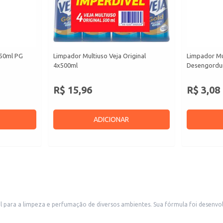
450ml PG
Limpador Multiuso Veja Original
Limpador Mu
4x500ml
Desengordu
R$ 15,96
R$ 3,08
ADICIONAR
al para a limpeza e perfumação de diversos ambientes. Sua fórmula foi desenv
tabelecimentos que buscam um ambiente limpo e perfumado.