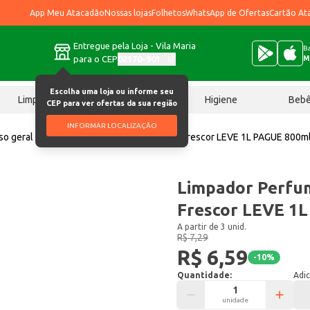
App Meu Atacadão
Nossas lojas
Folhetos
WhatsApp de Ofertas
Cartão At
Entregue pela Loja - Vila Maria
Ba
para o CEP
02170-901
M
Escolha uma loja ou informe seu
Limpeza
Chocolates
Higiene
Beb
CEP para ver ofertas da sua região
INFORMAR LOCALIZAÇÃO
so geral
Limpador Perfumado Uau Brisa e Frescor LEVE 1L PAGUE 800m
Limpador Perfum
Frescor LEVE 1
A partir de 3 unid.
R$ 7,29
R$ 6,59
-
10
%
Quantidade:
Adic
unidade