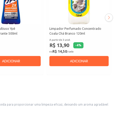
ltiuso Ypê
Limpador Perfumado Concentrado
rante 500ml
Coala Chá Branco 120ml
A partir de 3 unid.
R$ 13,90
-
4
%
R$ 14,50
ou
/ cada
ADICIONAR
ADICIONAR
olvida para proporcionar uma limpeza eficaz, deixando um aroma agradável