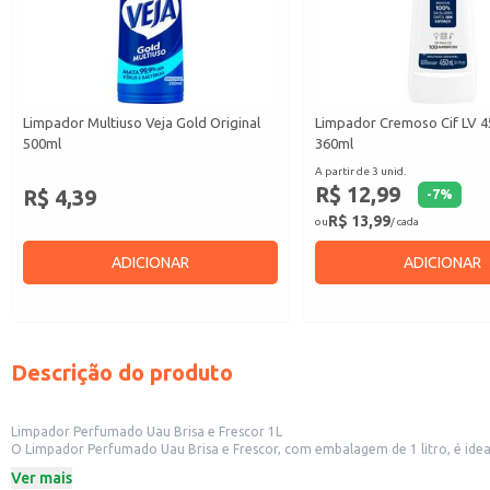
Limpador Multiuso Veja Gold Original
Limpador Cremoso Cif LV 
500ml
360ml
A partir de 3 unid.
R$ 12,99
R$ 4,39
-
7
%
R$ 13,99
ou
/ cada
ADICIONAR
ADICIONAR
Descrição do produto
Limpador Perfumado Uau Brisa e Frescor 1L
O Limpador Perfumado Uau Brisa e Frescor, com embalagem de 1 litro, é ide
de brisa e frescor no ar.
Ver mais
Este produto é indicado para uso em residências, pequenos comércios e es