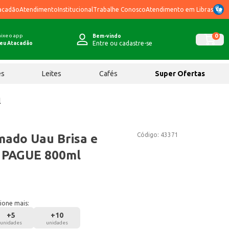
acadão
Atendimento
Institucional
Trabalhe Conosco
Atendimento em Libras
ixe o app
0
Bem-vindo
Entre ou cadastre-se
eu Atacadão
ês
Leites
Cafés
Super Ofertas
l
Código:
43371
ado Uau Brisa e
L PAGUE 800ml
ione mais:
+
5
+
10
unidades
unidades