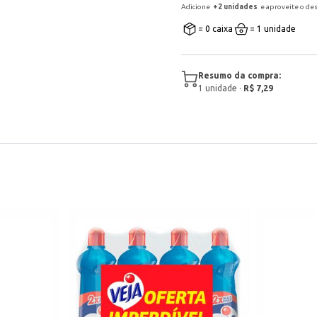
Adicione
+
2
unidade
s
e aproveite o de
= 0 caixa
= 1 unidade
Resumo da compra:
1
unidade
·
R$ 7,29