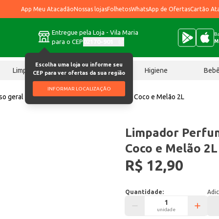
App Meu Atacadão
Nossas lojas
Folhetos
WhatsApp de Ofertas
Cartão At
Entregue pela Loja - Vila Maria
Ba
para o CEP
02170-901
M
Escolha uma loja ou informe seu
Limpeza
Chocolates
Higiene
Beb
CEP para ver ofertas da sua região
INFORMAR LOCALIZAÇÃO
so geral
Limpador Perfumado Veja Água de Coco e Melão 2L
Limpador Perfu
Coco e Melão 2L
R$ 12,90
Quantidade:
Adic
unidade