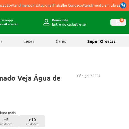
acadão
Atendimento
Institucional
Trabalhe Conosco
Atendimento em Libras
ixe o app
0
Bem-vindo
Entre ou cadastre-se
eu Atacadão
ês
Leites
Cafés
Super Ofertas
Código:
60827
mado Veja Água de
ione mais:
+
5
+
10
unidades
unidades