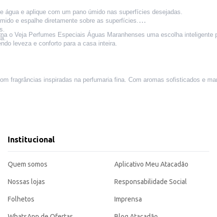
de
á
gua e aplique com um pano
ú
mido nas superf
í
cies desejadas.
mido e espalhe diretamente sobre as superf
í
cies.
s.
na o Veja Perfumes Especiais Águas Maranhenses uma escolha inteligente p
a.
endo leveza e conforto para a casa inteira.
a com fragrâncias inspiradas na perfumaria fina. Com aromas sofisticados e m
Institucional
Quem somos
Aplicativo Meu Atacadão
Nossas lojas
Responsabilidade Social
Folhetos
Imprensa
WhatsApp de Ofertas
Blog Atacadão