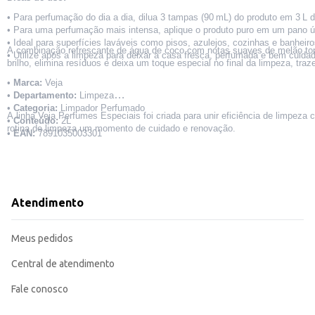
• Para perfumação do dia a dia, dilua 3 tampas (90
mL) do produto em 3
L 
•
Para uma perfuma
çã
o mais intensa, aplique o produto puro em um pano
ú
•
Ideal para superf
í
cies lav
á
veis como pisos, azulejos, cozinhas e banheiro
A combinação refrescante de água de coco com notas suaves de melão tor
•
Utilize ap
ó
s a limpeza para deixar a casa fresca, perfumada e bem cuidad
brilho, elimina resíduos e deixa um toque especial no final da limpeza, traz
•
Marca:
Veja
•
Departamento:
Limpeza
•
Categoria:
Limpador Perfumado
A linha Veja Perfumes Especiais foi criada para unir eficiência de limpez
•
Conteúdo:
2L
rotina de limpeza um momento de cuidado e renovação.
•
EAN:
7891035003301
Atendimento
Meus pedidos
Central de atendimento
Fale conosco