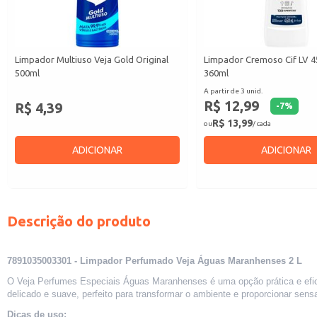
Limpador Multiuso Veja Gold Original
Limpador Cremoso Cif LV 
500ml
360ml
A partir de 3 unid.
R$ 12,99
R$ 4,39
-
7
%
R$ 13,99
ou
/ cada
ADICIONAR
ADICIONAR
Descrição do produto
7891035003301 - Limpador Perfumado Veja Águas Maranhenses 2 L
O Veja Perfumes Especiais Águas Maranhenses é uma opção prática e efici
delicado e suave, perfeito para transformar o ambiente e proporcionar sen
Dicas de uso: