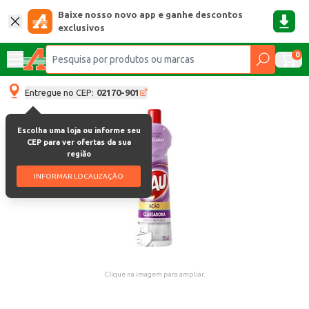
Baixe nosso novo app e ganhe descontos
exclusivos
0
Entregue no CEP:
02170-901
Escolha uma loja ou informe seu
CEP para ver ofertas da sua
região
INFORMAR LOCALIZAÇÃO
Clique na imagem para ampliar.