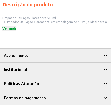
Descrição do produto
Limpador Uau Ação Clareadora 500ml
O Limpador Uau Ação Clareadora, em embalagem de 500ml, é ideal para a
limpeza geral de diversos ambientes. Sua fórmula foi desenvolvida para
Ver mais
remover sujeiras e deixar um perfume agradável no ambiente. Pode ser
utilizado em diferentes superfícies, proporcionando praticidade e eficiência
na limpeza do dia a dia.
Dicas de Uso:
Limpeza de pisos e azulejos.
Limpeza de superfícies laváveis em cozinhas e banheiros.
Pode ser usado em áreas internas e externas.
Atendimento
Com o Limpador Uau Ação Clareadora, você garante a limpeza e o cuidado
que seu lar merece, com um produto desenvolvido para facilitar sua rotina.
Institucional
Políticas Atacadão
Formas de pagamento