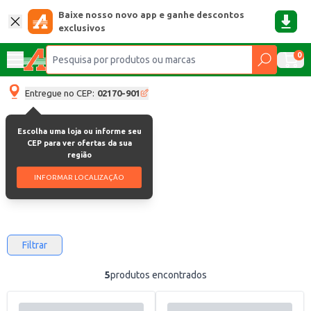
Baixe nosso novo app e ganhe descontos
exclusivos
0
Entregue no CEP:
02170-901
Escolha uma loja ou informe seu
Limpador sanitário
CEP para ver ofertas da sua
região
Limpador Sanitário
INFORMAR LOCALIZAÇÃO
Filtrar
5
produtos encontrados