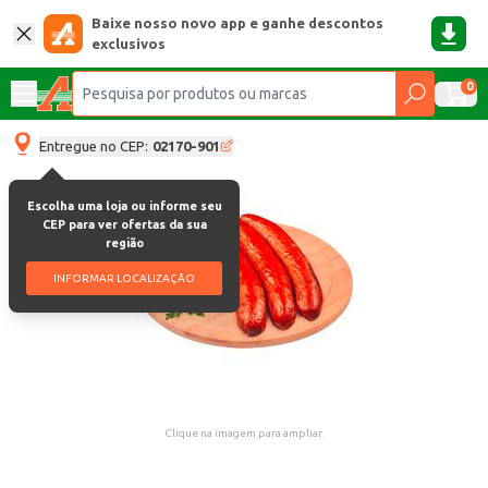
Baixe nosso novo app e ganhe descontos
exclusivos
0
Entregue no CEP:
02170-901
Escolha uma loja ou informe seu
CEP para ver ofertas da sua
região
INFORMAR LOCALIZAÇÃO
Clique na imagem para ampliar.