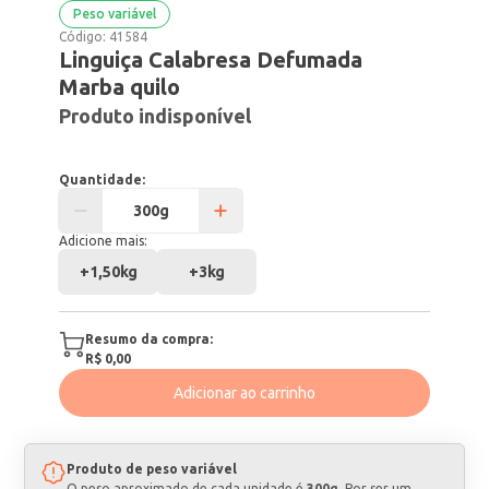
Peso variável
Código:
41584
Linguiça Calabresa Defumada
Marba quilo
Produto indisponível
Quantidade:
Adicione mais:
+
1,50kg
+
3kg
Resumo da compra:
R$ 0,00
Adicionar ao carrinho
Produto de peso variável
O peso aproximado de cada unidade é
300g
. Por ser um