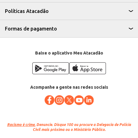
A Linguiça Calabresa Defumada Marba oferece praticidade e conveniência
para o seu negócio, permitindo que você atenda a uma variedade de
Políticas Atacadão
clientes e ofereça um produto de qualidade comprovada. Sua versatilidade
na cozinha e a praticidade na compra por quilo a tornam uma excelente
opção para o seu estabelecimento.
Marca: Marba
Formas de pagamento
Departamento: Carnes, aves e peixes
Categoria: Linguiça
EAN: 85681
Baixe o aplicativo Meu Atacadão
Acompanhe a gente nas redes sociais
Racismo é crime.
Denuncie. Disque 100 ou procure a Delegacia de Polícia
Civil mais próxima ou o Ministério Público.