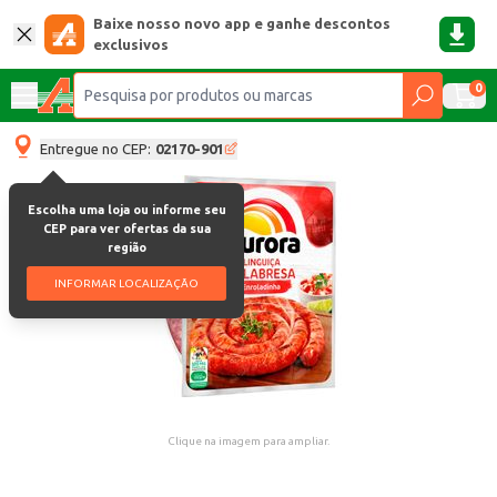
Baixe nosso novo app e ganhe descontos
exclusivos
0
Entregue no CEP:
02170-901
Escolha uma loja ou informe seu
CEP para ver ofertas da sua
região
INFORMAR LOCALIZAÇÃO
Clique na imagem para ampliar.