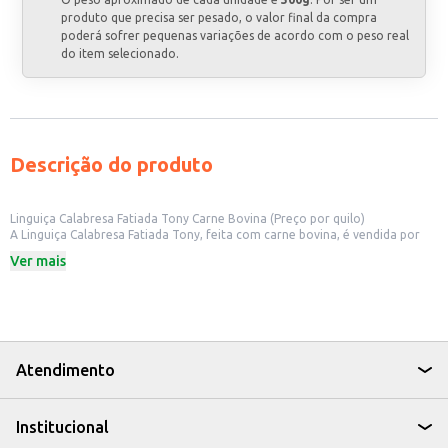
produto que precisa ser pesado, o valor final da compra
poderá sofrer pequenas variações de acordo com o peso real
do item selecionado.
Descrição do produto
Linguiça Calabresa Fatiada Tony Carne Bovina (Preço por quilo)
A Linguiça Calabresa Fatiada Tony, feita com carne bovina, é vendida por
quilo, oferecendo praticidade e rendimento para diversos tipos de
Ver mais
estabelecimentos. Ideal para o preparo rápido de lanches, pizzas,
sanduíches e outras receitas que exigem praticidade e sabor. Sua
apresentação fatiada facilita o manuseio e o preparo, otimizando o tempo
de produção em cozinhas de restaurantes, lanchonetes e outros comércios
de alimentos.
Ideal para uso em lanchonetes, restaurantes e outros estabelecimentos
comerciais.
Atendimento
Facilita o preparo de diversos pratos, como pizzas e sanduíches.
Apresentação fatiada para maior praticidade.
Feita com carne bovina.
Institucional
Dicas de Uso:
Utilize em sanduíches quentes e frios, incrementando o sabor e o apelo