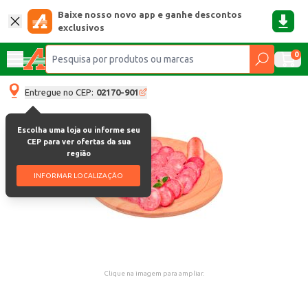
Baixe nosso novo app e ganhe descontos
exclusivos
0
Entregue no CEP:
02170-901
Escolha uma loja ou informe seu
CEP para ver ofertas da sua
região
INFORMAR LOCALIZAÇÃO
Clique na imagem para ampliar.