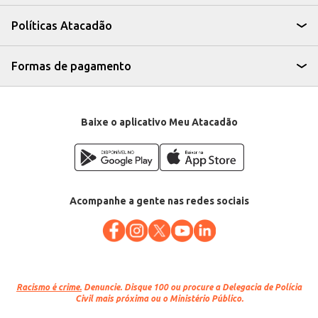
visual.
Adicione às pizzas para um sabor tradicional e irresistível.
Políticas Atacadão
Incorpore em receitas de massas, como o tradicional macarrão à calabresa.
Sirva como aperitivo, acompanhada de pães e queijos.
A Linguiça Calabresa Fatiada Tony oferece praticidade e sabor, sendo uma
opção eficiente para quem busca qualidade e agilidade no preparo de
Formas de pagamento
diversas receitas. Sua apresentação fatiada otimiza o tempo de preparo,
tornando-se uma escolha inteligente para estabelecimentos comerciais que
buscam atender a demanda com rapidez e eficiência.
Baixe o aplicativo Meu Atacadão
Acompanhe a gente nas redes sociais
Racismo é crime.
Denuncie. Disque 100 ou procure a Delegacia de Polícia
Civil mais próxima ou o Ministério Público.