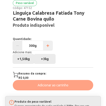
Peso variável
Código:
47152
Linguiça Calabresa Fatiada Tony
Carne Bovina quilo
Produto indisponível
Quantidade:
Adicione mais:
+
1,50kg
+
3kg
Resumo da compra:
R$ 0,00
Adicionar ao carrinho
Produto de peso variável
O peso aproximado de cada unidade é
300g
. Por ser um