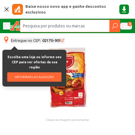
Baixe nosso novo app e ganhe descontos
exclusivos
0
Entregue no CEP:
02170-901
Escolha uma loja ou informe seu
CEP para ver ofertas da sua
região
INFORMAR LOCALIZAÇÃO
Clique na imagem para ampliar.