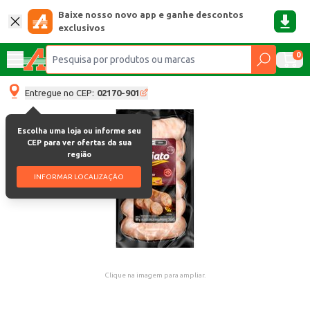
Baixe nosso novo app e ganhe descontos
exclusivos
0
Entregue no CEP:
02170-901
Escolha uma loja ou informe seu
CEP para ver ofertas da sua
região
INFORMAR LOCALIZAÇÃO
Clique na imagem para ampliar.