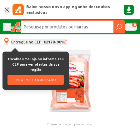
Baixe nosso novo app e ganhe descontos
exclusivos
0
Entregue no CEP:
02170-901
Escolha uma loja ou informe seu
CEP para ver ofertas da sua
região
INFORMAR LOCALIZAÇÃO
Clique na imagem para ampliar.