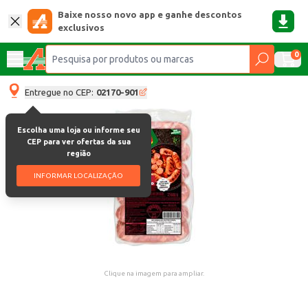
Baixe nosso novo app e ganhe descontos
exclusivos
0
Entregue no CEP:
02170-901
Escolha uma loja ou informe seu
CEP para ver ofertas da sua
região
INFORMAR LOCALIZAÇÃO
Clique na imagem para ampliar.