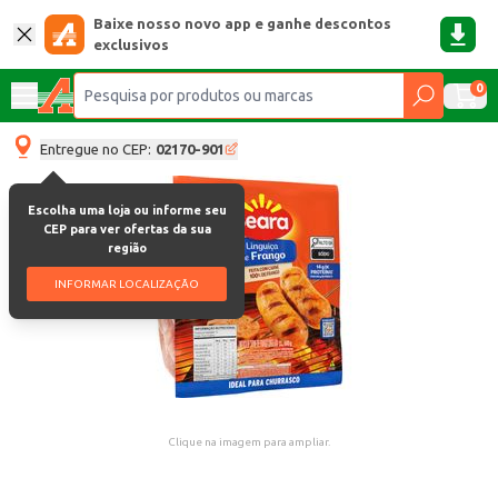
Baixe nosso novo app e ganhe descontos
exclusivos
0
Entregue no CEP:
02170-901
Escolha uma loja ou informe seu
CEP para ver ofertas da sua
região
INFORMAR LOCALIZAÇÃO
Clique na imagem para ampliar.