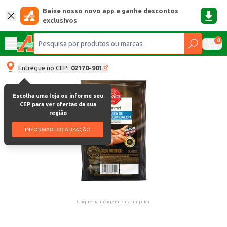
Baixe nosso novo app e ganhe descontos
exclusivos
0
Entregue no CEP:
02170-901
Escolha uma loja ou informe seu
CEP para ver ofertas da sua
região
INFORMAR LOCALIZAÇÃO
Clique na imagem para ampliar.