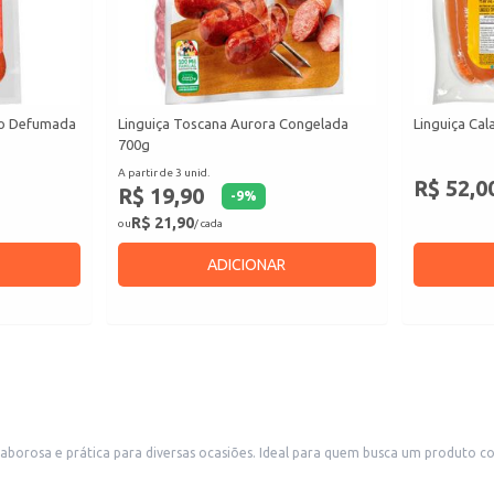
ão Defumada
Linguiça Toscana Aurora Congelada
Linguiça Cal
700g
A partir de 3 unid.
R$ 52,0
R$ 19,90
-
9
%
R$ 21,90
ou
/ cada
ADICIONAR
borosa e prática para diversas ocasiões. Ideal para quem busca um produto com 