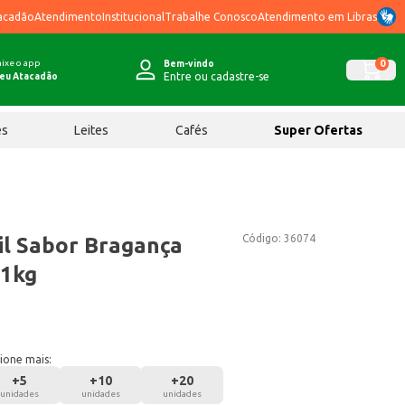
acadão
Atendimento
Institucional
Trabalhe Conosco
Atendimento em Libras
ixe o app
0
Bem-vindo
Entre ou cadastre-se
eu Atacadão
ês
Leites
Cafés
Super Ofertas
Código:
36074
il Sabor Bragança
 1kg
ione mais:
+
5
+
10
+
20
unidades
unidades
unidades