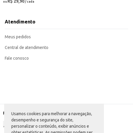
R$ 29,90
ou
/ cada
Atendimento
Meus pedidos
Central de atendimento
Fale conosco
Formas de pagamento
Usamos cookies para melhorar a navegação,
desempenho e segurança do site,
personalizar o conteúdo, exibir anúncios e
obter estatísticas. As permissões podem ser