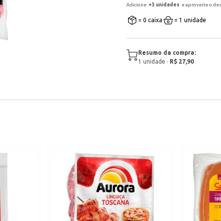
Adicione
+
3
unidade
s
e aproveite o de
= 0 caixa
= 1 unidade
Resumo da compra:
1
unidade
·
R$ 27,90