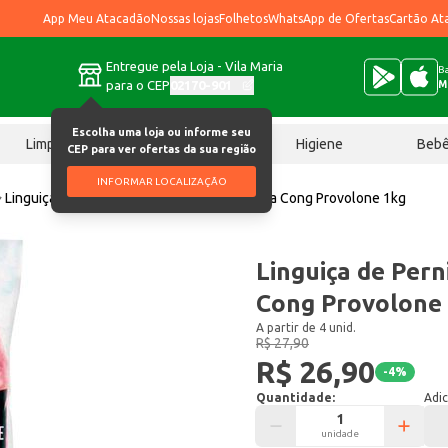
App Meu Atacadão
Nossas lojas
Folhetos
WhatsApp de Ofertas
Cartão At
Entregue pela Loja - Vila Maria
Ba
para o CEP
02170-901
M
Escolha uma loja ou informe seu
Limpeza
Chocolates
Higiene
Beb
CEP para ver ofertas da sua região
INFORMAR LOCALIZAÇÃO
Linguiça
Linguiça de Pernil Sabor Bragança Cong Provolone 1kg
Linguiça de Pern
Cong Provolone
A partir de 4 unid.
R$ 27,90
R$ 26,90
-
4
%
Quantidade:
Adic
unidade