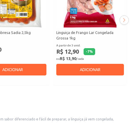
abresa Sadia 2,5kg
Linguiça de Frango Lar Congelada
Grossa 1kg
A partir de 3 unid.
0
R$ 12,90
-
7
%
R$ 13,90
ou
/ cada
ADICIONAR
ADICIONAR
sabor diferenciado e fácil de preparar, a linguiça já vem congelada,