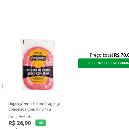
ue agrada a diversos paladares, oferecendo praticidade e um sabor marcante pa
Preço total
R$ 70,
ADICIONAR OS 3 AO CARRI
Linguiça Pernil Sabor Bragança
Congelada Com Alho 1kg
A partir de 4 unid.
R$ 26,90
-
4
%