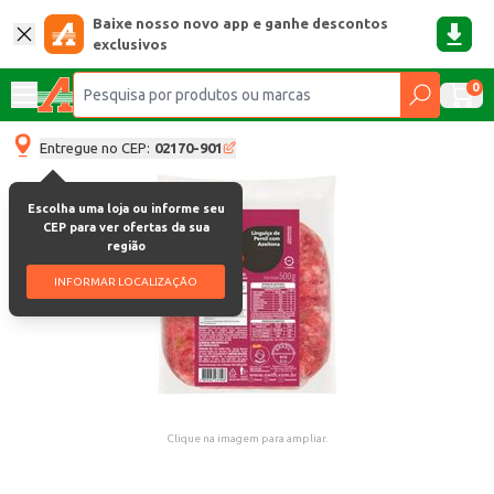
Baixe nosso novo app e ganhe descontos
exclusivos
0
Entregue no CEP:
02170-901
Escolha uma loja ou informe seu
CEP para ver ofertas da sua
região
INFORMAR LOCALIZAÇÃO
Clique na imagem para ampliar.