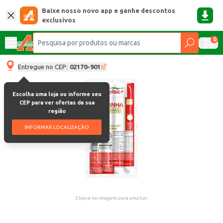
Baixe nosso novo app e ganhe descontos
exclusivos
0
Entregue no CEP:
02170-901
Escolha uma loja ou informe seu
CEP para ver ofertas da sua
região
INFORMAR LOCALIZAÇÃO
Clique na imagem para ampliar.