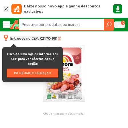
Baixe nosso novo app e ganhe descontos
exclusivos
0
Entregue no CEP:
02170-901
Escolha uma loja ou informe seu
CEP para ver ofertas da sua
região
INFORMAR LOCALIZAÇÃO
Clique na imagem para ampliar.