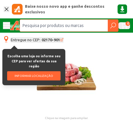
Baixe nosso novo app e ganhe descontos
exclusivos
0
Entregue no CEP:
02170-901
Escolha uma loja ou informe seu
CEP para ver ofertas da sua
região
INFORMAR LOCALIZAÇÃO
Clique na imagem para ampliar.