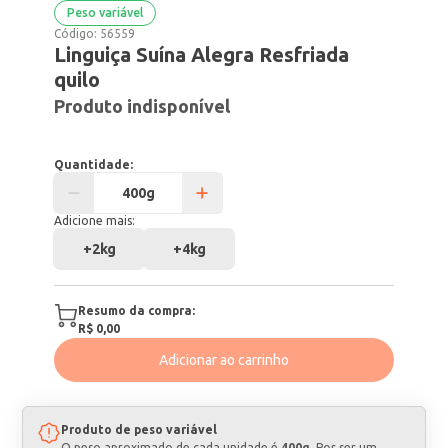
Peso variável
Código:
56559
Linguiça Suína Alegra Resfriada
quilo
Produto indisponível
Quantidade:
Adicione mais:
+
2kg
+
4kg
Resumo da compra:
R$ 0,00
Adicionar ao carrinho
Produto de peso variável
O peso aproximado de cada unidade é
400g
. Por ser um