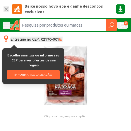
Baixe nosso novo app e ganhe descontos
exclusivos
0
Entregue no CEP:
02170-901
Escolha uma loja ou informe seu
CEP para ver ofertas da sua
região
INFORMAR LOCALIZAÇÃO
Clique na imagem para ampliar.